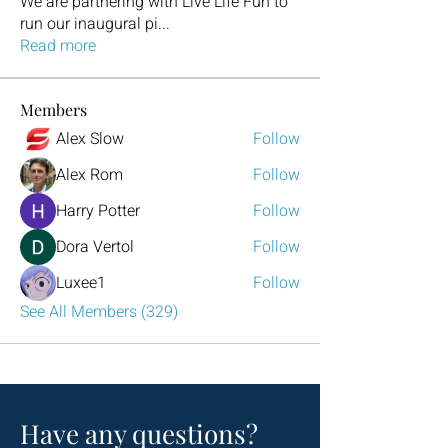
We are partnering with Live Life Fun to
run our inaugural pi
...
Read more
Members
Alex Slow
Follow
Alex Rom
Follow
Harry Potter
Follow
Dora Vertol
Follow
Luxee1
Follow
See All Members (329)
Have any questions?