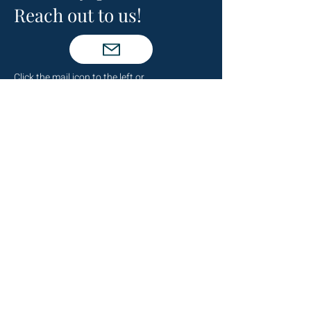
Reach out to us!
Click the mail icon to the left or
email
LeadershipAtlanta2@leadershipatlanta
.org
.
Talk to Us
(404) 876-4770
staff@leadershipatlanta.org
Located in:
The Promenade Tower
1230 Peachtree Street NE
Suite 2330