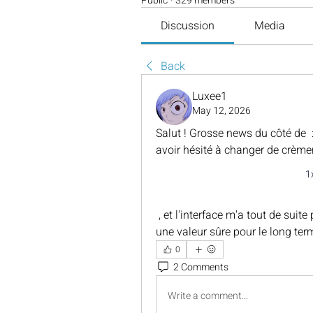
Public
·
329 members
Discussion
Media
Back
Luxee1
May 12, 2026
Salut ! Grosse news du côté de  :
avoir hésité à changer de crèmer
1
 , et l'interface m'a tout de suite plu, très simple et intuitive. Vous pensez que c'est 
une valeur sûre pour le long ter
0
2 Comments
Write a comment...