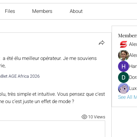
Files
Members
About
Member
Ale
Ale
  a été élu meilleur opérateur. Je me souviens 
ie, 
Har
xBet AGE Africa 2026
Dor
Lux
See All 
me ou c'est juste un effet de mode ?
10 Views