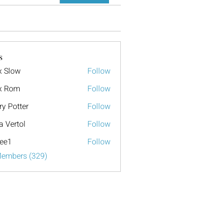
s
x Slow
Follow
x Rom
Follow
ry Potter
Follow
a Vertol
Follow
ee1
Follow
Members (329)