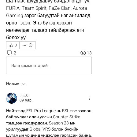
шатнаас шууд давуу байдал өгдөг үү. 
FURIA, Team Spirit, FaZe Clan, Aurora 
Gaming зэрэг багуудтай нэг ангилалд 
орно гэсэн. Энэ бүтэц хэрхэн 
нөлөөлдөг талаар тайлбарлаж өгч 
болох уу.
0
2
13
Ваш комментарий...
Новые
Lts Stl
09 мар.
Нийтлэлд ESL Pro League нь ESL-ээс зохион 
байгуулдаг олон улсын Counter-Strike 
тэмцээн гэж дурдсан. Season 23-ын 
урилгуудыг Global VRS болон бүсийн 
шугамын үр дүнд үндэслэн гаргасан байна. 