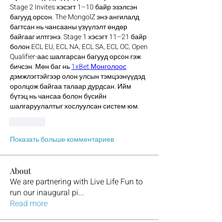
Stage 2 Invites хэсэгт 1–10 байр эзэлсэн 
багууд орсон. The MongolZ энэ ангилалд 
багтсан нь чансааны үзүүлэлт өндөр 
байгааг илтгэнэ. Stage 1 хэсэгт 11–21 байр 
болон ECL EU, ECL NA, ECL SA, ECL OC, Open 
Qualifier-аас шалгарсан багууд орсон гэж 
бичсэн. Мөн баг нь 
1xBet Монголоос
дэмжлэгтэйгээр олон улсын тэмцээнүүдэд 
оролцож байгаа талаар дурдсан. Ийм 
бүтэц нь чансаа болон бүсийн 
шалгаруулалтыг хослуулсан систем юм.
Лайк
Показать больше комментариев
About
We are partnering with Live Life Fun to
run our inaugural pi
...
Read more