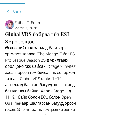
Back
Esther T. Eaton
March 7, 2026
Global VRS байрлал ба ESL
S23 оролцоо
Өглөө нийтлэл хараад бага зэрэг 
эргэлзээ төрлөө. The MongolZ баг ESL 
Pro League Season 23-д урилгаар 
оролцоно гэж байсан. “Stage 2 Invites” 
хэсэгт орсон гэж бичсэн нь сонирхол 
татсан. Global VRS ranks 1–10 
ангилалд багтсан багууд энэ шатанд 
багтдаг юм байна. Харин Stage 1-д 
11–21 байр болон ECL болон Open 
Qualifier-аар шалгарсан багууд орсон 
гэсэн. Энэ ялгаа нь тэмцээний эхний 