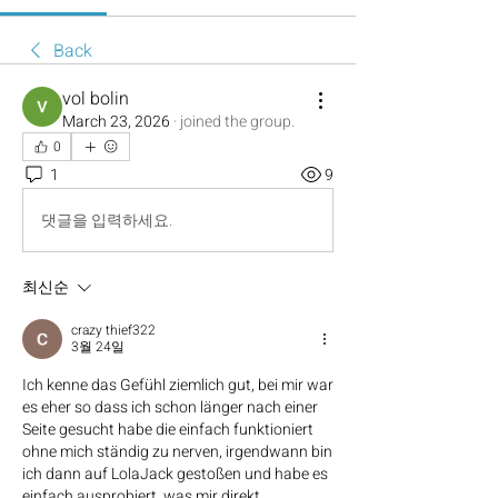
Back
vol bolin
March 23, 2026
·
joined the group.
0
1
9
댓글을 입력하세요.
최신순
crazy thief322
3월 24일
Ich kenne das Gefühl ziemlich gut, bei mir war 
es eher so dass ich schon länger nach einer 
Seite gesucht habe die einfach funktioniert 
ohne mich ständig zu nerven, irgendwann bin 
ich dann auf LolaJack gestoßen und habe es 
einfach ausprobiert, was mir direkt 