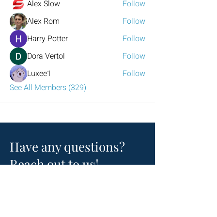
Alex Slow
Follow
Alex Rom
Follow
Harry Potter
Follow
Dora Vertol
Follow
Luxee1
Follow
See All Members (329)
Have any questions?
Reach out to us!
Click the mail icon to the left or
email
LeadershipAtlanta2@leadershipatlanta