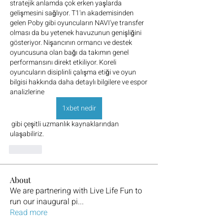
stratejik anlamda çok erken yaşlarda 
gelişmesini sağlıyor. T1'ın akademisinden 
gelen Poby gibi oyuncuların NAVI'ye transfer 
olması da bu yetenek havuzunun genişliğini 
gösteriyor. Nişancının ormancı ve destek 
oyuncusuna olan bağı da takımın genel 
performansını direkt etkiliyor. Koreli 
oyuncuların disiplinli çalışma etiği ve oyun 
bilgisi hakkında daha detaylı bilgilere ve espor 
analizlerine  
1xbet nedir
 gibi çeşitli uzmanlık kaynaklarından 
ulaşabiliriz.
Like
About
We are partnering with Live Life Fun to
run our inaugural pi
...
Read more