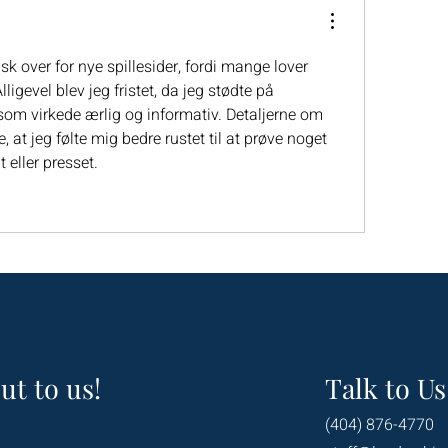
sk over for nye spillesider, fordi mange lover 
igevel blev jeg fristet, da jeg stødte på 
som virkede ærlig og informativ. Detaljerne om 
, at jeg følte mig bedre rustet til at prøve noget 
 eller presset.
ut to us!
Talk to Us
(404) 876-4770