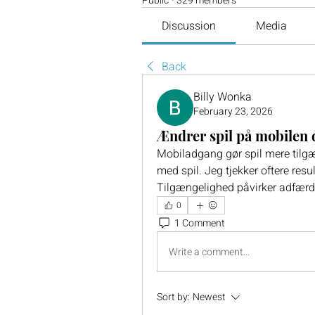
Public
·
329 members
Discussion
Media
Back
Billy Wonka
February 23, 2026
Ændrer spil på mobilen 
Mobiladgang gør spil mere tilgæ
med spil. Jeg tjekker oftere resu
Tilgængelighed påvirker adfærd.
0
1 Comment
Write a comment...
Sort by:
Newest