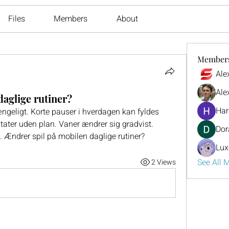
Files
Members
About
Member
Ale
Ale
daglige rutiner?
Har
ngeligt. Korte pauser i hverdagen kan fyldes 
ltater uden plan. Vaner ændrer sig gradvist. 
Dor
 Ændrer spil på mobilen daglige rutiner?
Lux
See All 
2 Views