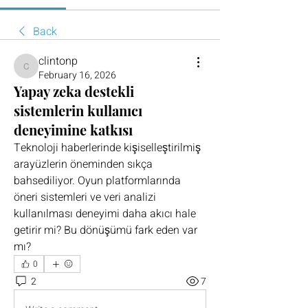
Back
clintonp
clintonp
February 16, 2026
Yapay zeka destekli
sistemlerin kullanıcı
deneyimine katkısı
Teknoloji haberlerinde kişiselleştirilmiş 
arayüzlerin öneminden sıkça 
bahsediliyor. Oyun platformlarında 
öneri sistemleri ve veri analizi 
kullanılması deneyimi daha akıcı hale 
getirir mi? Bu dönüşümü fark eden var 
mı?
0
2
7