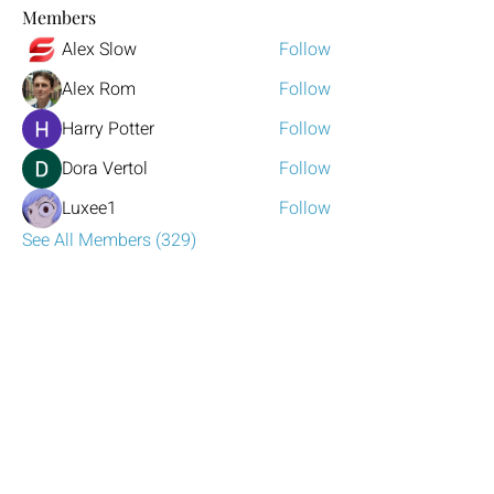
Members
Alex Slow
Follow
Alex Rom
Follow
Harry Potter
Follow
Dora Vertol
Follow
Luxee1
Follow
See All Members (329)
Have any questions?
Reach out to us!