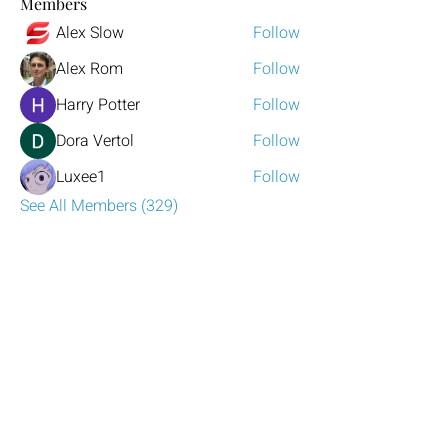
Members
Alex Slow
Follow
Alex Rom
Follow
Harry Potter
Follow
Dora Vertol
Follow
Luxee1
Follow
See All Members (329)
Have any questions?
Reach out to us!