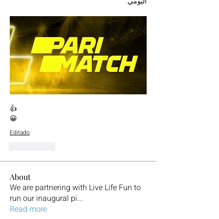
اليومي.
👍
😀
Editado
Me gusta
About
We are partnering with Live Life Fun to
run our inaugural pi
...
Read more