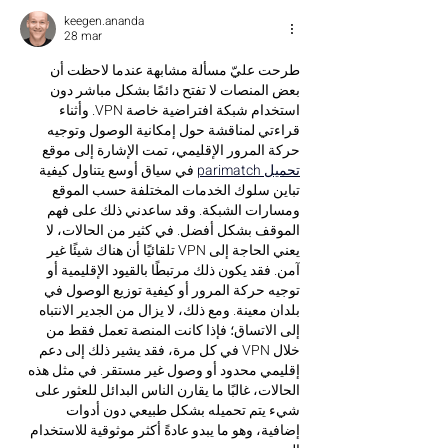
keegen.ananda
28 mar
طرحت عليّ مسألة مشابهة عندما لاحظت أن 
بعض المنصات لا تفتح دائمًا بشكل مباشر دون 
استخدام شبكة افتراضية خاصة VPN. وأثناء 
قراءتي لمناقشة حول إمكانية الوصول وتوجيه 
حركة المرور الإقليمي، تمت الإشارة إلى موقع  
تحميل parimatch
 في سياق أوسع يتناول كيفية 
تباين سلوك الخدمات المختلفة حسب الموقع 
ومسارات الشبكة. وقد ساعدني ذلك على فهم 
الموقف بشكل أفضل. في كثير من الحالات، لا 
يعني الحاجة إلى VPN تلقائيًا أن هناك شيئًا غير 
آمن. فقد يكون ذلك مرتبطًا بالقيود الإقليمية أو 
توجيه حركة المرور أو كيفية توزيع الوصول في 
بلدان معينة. ومع ذلك، لا يزال من الجدير الانتباه 
إلى الاتساق؛ فإذا كانت المنصة تعمل فقط من 
خلال VPN في كل مرة، فقد يشير ذلك إلى دعم 
إقليمي محدود أو وصول غير مستقر. في مثل هذه 
الحالات، غالبًا ما يقارن الناس البدائل للعثور على 
شيء يتم تحميله بشكل طبيعي دون أدوات 
إضافية، وهو ما يبدو عادةً أكثر موثوقية للاستخدام 