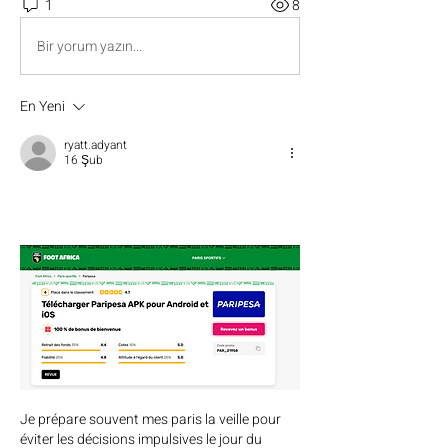
1
8
Bir yorum yazın...
En Yeni
ryatt.adyant
16 Şub
Je prépare souvent mes paris la veille pour 
éviter les décisions impulsives le jour du 