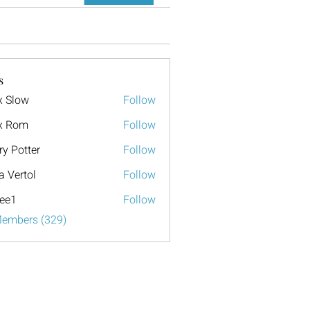
s
x Slow
Follow
x Rom
Follow
ry Potter
Follow
a Vertol
Follow
ee1
Follow
Members (329)