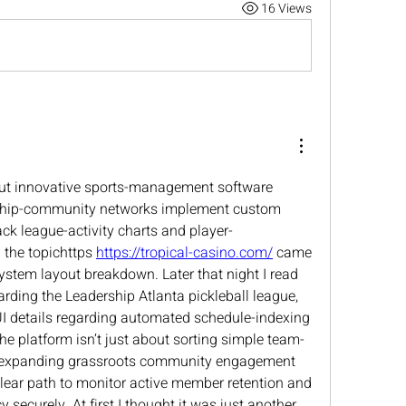
16 Views
out innovative sports-management software 
ship-community networks implement custom 
ack league-activity charts and player-
the topichttps 
https://tropical-casino.com/
 came 
stem layout breakdown. Later that night I read 
rding the Leadership Atlanta pickleball league, 
UI details regarding automated schedule-indexing 
e platform isn’t just about sorting simple team-
ut expanding grassroots community engagement 
lear path to monitor active member retention and 
 securely. At first I thought it was just another 