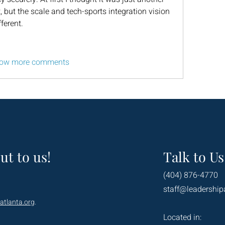
but the scale and tech-sports integration vision 
ferent.
ow more comments
ut to us!
Talk to Us
(404) 876-4770
staff@leadership
atlanta.org
.
Located in: