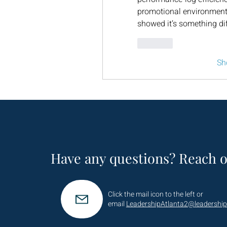
promotional environment, 
showed it’s something dif
Like
Sh
Have any questions? Reach o
Click the mail icon to the left or
email
LeadershipAtlanta2@leadership