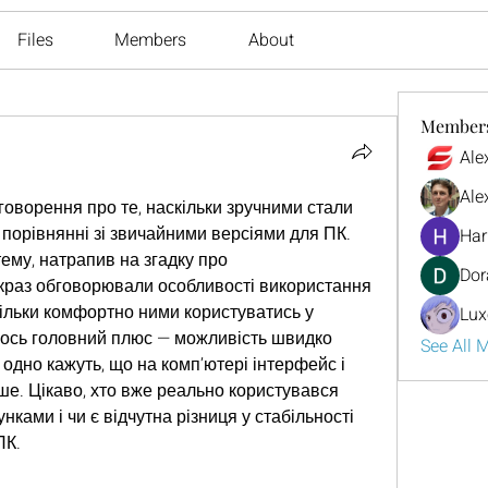
Files
Members
About
Member
Ale
Ale
оворення про те, наскільки зручними стали 
 порівнянні зі звичайними версіями для ПК. 
Har
Поки читав різні думки на цю тему, натрапив на згадку про 
Dor
якраз обговорювали особливості використання 
кільки комфортно ними користуватись у 
Lux
ось головний плюс — можливість швидко 
See All 
 одно кажуть, що на комп’ютері інтерфейс і 
ше. Цікаво, хто вже реально користувався 
ками і чи є відчутна різниця у стабільності 
ПК.