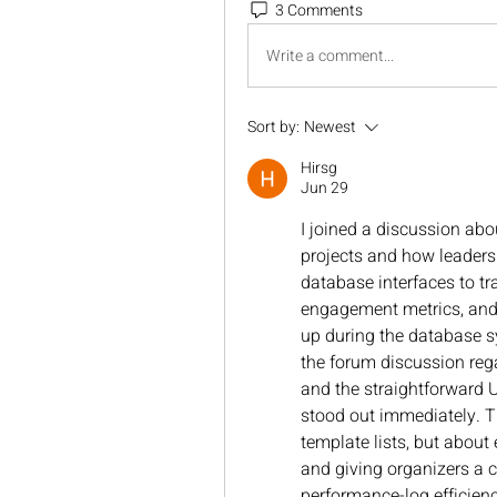
3 Comments
Write a comment...
Sort by:
Newest
Hirsg
Jun 29
I joined a discussion ab
projects and how leader
database interfaces to tr
engagement metrics, and 
up during the database sy
the forum discussion rega
and the straightforward 
stood out immediately. Th
template lists, but abo
and giving organizers a c
performance-log efficiency