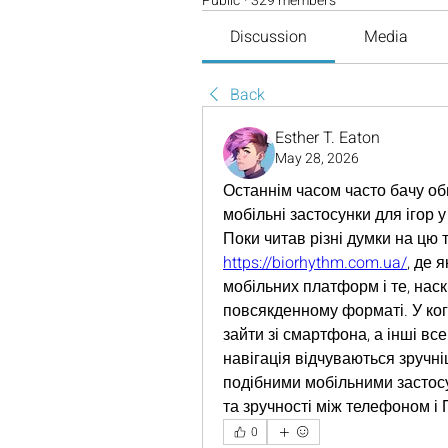
Public
·
329 members
Discussion
Media
Back
Esther T. Eaton
May 28, 2026
Останнім часом часто бачу обг
мобільні застосунки для ігор у
https://biorhythm.com.ua/
, де 
мобільних платформ і те, нас
повсякденному форматі. У ког
зайти зі смартфона, а інші все
навігація відчуваються зручні
подібними мобільними застосун
та зручності між телефоном і 
0