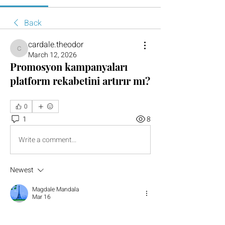
Back
cardale.theodor
cardale.theodor
March 12, 2026
Promosyon kampanyaları
platform rekabetini artırır mı?
0
1
8
Write a comment...
Newest
Magdale Mandala
Mar 16