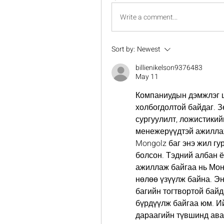
Write a comment...
Sort by:
Newest
billienikelson9376483
May 11
Компаниудын дэмжлэг ц
холбогдолтой байдаг. З
сургуулилт, ложистикий
менежерүүдтэй ажиллах
Mongolz баг энэ жил гу
болсон. Тэдний албан ё
ажиллаж байгаа нь Мон
нөлөө үзүүлж байна. Эн
багийн тогтвортой байд
бүрдүүлж байгаа юм. И
дараагийн түвшинд ава