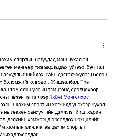
ахим спортын багуудад маш чухал ач 
өвхөн мөнгөөр хязгаарлагдахгүйгээр, бэлтгэл 
н асуудлыг шийдэх, сайн дасгалжуулагч болон 
 боломжийг олгодог. Жишээлбэл, The 
рван том олон улсын тэмцээнд оролцохоор 
сны ивээн тэтгэгчээр 
1xBet Монголоос
голын цахим спортын хөгжилд үнэхээр чухал 
э нь зөвхөн санхүүгийн дэмжлэг биш, харин 
ал, дэлхийн хэмжээнд өрсөлдөх нөхцөлийг 
йм хамтын ажиллагаа цахим спортыг 
ачихад тусалдаг.