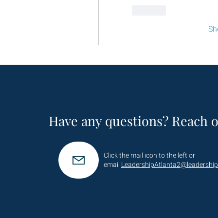
Like
Sh
Have any questions? Reach o
Click the mail icon to the left or
email
LeadershipAtlanta2@leadership