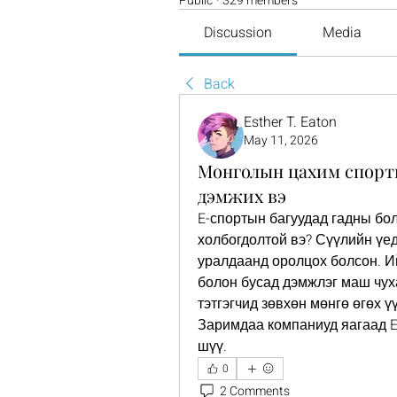
Public
·
329 members
Discussion
Media
Back
Esther T. Eaton
May 11, 2026
Монголын цахим спорт
дэмжих вэ
E-спортын багуудад гадны бол
холбогдолтой вэ? Сүүлийн үед
уралдаанд оролцох болсон. И
болон бусад дэмжлэг маш чуха
тэтгэгчид зөвхөн мөнгө өгөх ү
Заримдаа компаниуд яагаад E-
шүү.
0
2 Comments