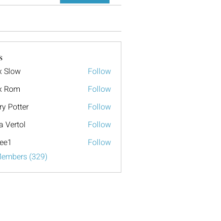
s
x Slow
Follow
x Rom
Follow
ry Potter
Follow
a Vertol
Follow
ee1
Follow
Members (329)