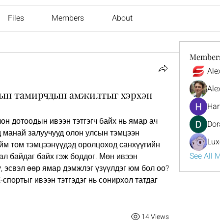
Files
Members
About
Member
Ale
Ale
ын тамирчдын амжилтыг хэрхэн
Har
он дотоодын ивээн тэтгэгч байх нь ямар ач 
Dor
 манай залуучууд олон улсын тэмцээн 
Lux
йм том тэмцээнүүдэд оролцоход санхүүгийн 
See All 
л байдаг байх гэж боддог. Мөн ивээн 
ү, эсвэл өөр ямар дэмжлэг үзүүлдэг юм бол оо? 
спортыг ивээн тэтгэдэг нь сонирхол татдаг 
14 Views